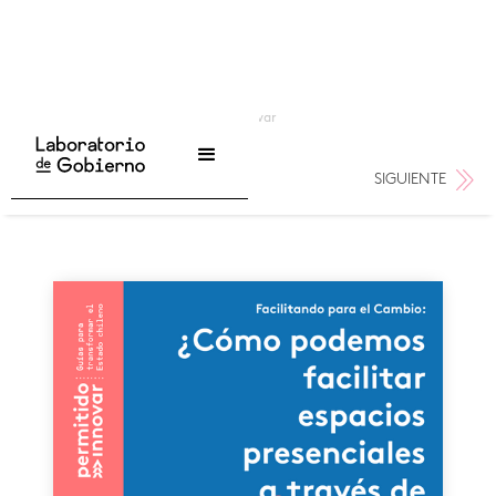
...
/
Publicaciones
/
Guías Permitido Innovar
SIGUIENTE
ANTERIOR